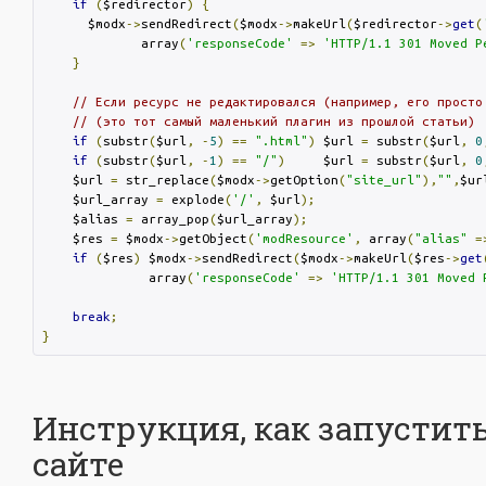
if
(
$redirector
)
{
      $modx
->
sendRedirect
(
$modx
->
makeUrl
(
$redirector
->
get
(
             array
(
'responseCode'
=>
'HTTP/1.1 301 Moved P
}
// Если ресурс не редактировался (например, его просто
// (это тот самый маленький плагин из прошлой статьи)
if
(
substr
(
$url
,
-
5
)
==
".html"
)
 $url 
=
 substr
(
$url
,
0
if
(
substr
(
$url
,
-
1
)
==
"/"
)
     $url 
=
 substr
(
$url
,
0
    $url 
=
 str_replace
(
$modx
->
getOption
(
"site_url"
),
""
,
$ur
    $url_array 
=
 explode
(
'/'
,
 $url
);
    $alias 
=
 array_pop
(
$url_array
);
    $res 
=
 $modx
->
getObject
(
'modResource'
,
 array
(
"alias"
=
if
(
$res
)
 $modx
->
sendRedirect
(
$modx
->
makeUrl
(
$res
->
get
              array
(
'responseCode'
=>
'HTTP/1.1 301 Moved 
break
;
}
Инструкция, как запустить
сайте