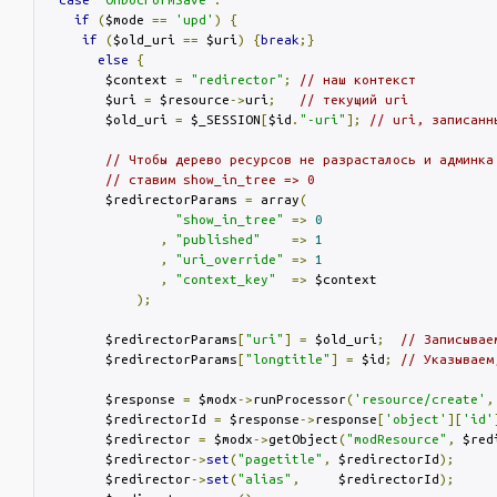
if
(
$mode 
==
'upd'
)
{
if
(
$old_uri 
==
 $uri
)
{
break
;}
else
{
        $context 
=
"redirector"
;
// наш контекст
        $uri 
=
 $resource
->
uri
;
// текущий uri
        $old_uri 
=
 $_SESSION
[
$id
.
"-uri"
];
// uri, записанн
// Чтобы дерево ресурсов не разрасталось и админка
// ставим show_in_tree => 0
        $redirectorParams 
=
 array
(
"show_in_tree"
=>
0
,
"published"
=>
1
,
"uri_override"
=>
1
,
"context_key"
=>
 $context

);
        $redirectorParams
[
"uri"
]
=
 $old_uri
;
// Записывае
        $redirectorParams
[
"longtitle"
]
=
 $id
;
// Указываем
        $response 
=
 $modx
->
runProcessor
(
'resource/create'
,
        $redirectorId 
=
 $response
->
response
[
'object'
][
'id'
        $redirector 
=
 $modx
->
getObject
(
"modResource"
,
 $red
        $redirector
->
set
(
"pagetitle"
,
 $redirectorId
);
        $redirector
->
set
(
"alias"
,
     $redirectorId
);