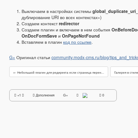
Выключаем в настройках системы
global_duplicate_uri
дублирование URI во всех контекстах»)
Создаем контекст
redirector
Создаем плагин и включаем в нем события
OnBeforeDo
OnDocFormSave
и
OnPageNotFound
Вставляем в плагин
код по ссылке
.
G+
Оригинал статьи
community.modx-cms.ru/blog/tips_and_trick
← Небольшой плагин для редиректа если страница перен...
Галерея в стил
+1
Дополнения
G+
0