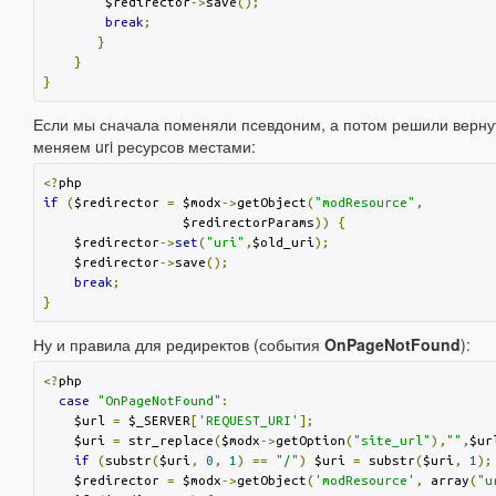
        $redirector
->
save
();
break
;
}
}
}
Если мы сначала поменяли псевдоним, а потом решили вернут
меняем uri ресурсов местами:
<?
if
(
$redirector 
=
 $modx
->
getObject
(
"modResource"
,
                  $redirectorParams
))
{
    $redirector
->
set
(
"uri"
,
$old_uri
);
    $redirector
->
save
();
break
;
}
Ну и правила для редиректов (события
OnPageNotFound
):
<?
php

case
"OnPageNotFound"
:
    $url 
=
 $_SERVER
[
'REQUEST_URI'
];
    $uri 
=
 str_replace
(
$modx
->
getOption
(
"site_url"
),
""
,
$ur
if
(
substr
(
$uri
,
0
,
1
)
==
"/"
)
 $uri 
=
 substr
(
$uri
,
1
);
    $redirector 
=
 $modx
->
getObject
(
'modResource'
,
 array
(
"u