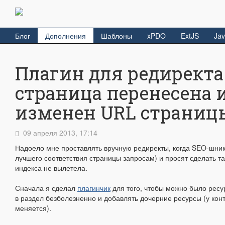
Блог
Дополнения
Шаблоны
xPDO
ExtJS
Jav
Плагин для редиректа
страница перенесена 
изменен URL страниц
09 апреля 2013, 17:14
Надоело мне проставлять вручную редиректы, когда SEO-шни
лучшего соответствия страницы запросам) и просят сделать та
индекса не вылетела.
Сначала я сделал
плагинчик
для того, чтобы можно было ресу
в раздел безболезненно и добавлять дочерние ресурсы (у ко
меняется).