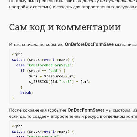
Поэтому было решено отключить
«проверку на дублирование 
настройках системы) и создать для второстепенных ресурсов с
Сам код и комментарии
И так, сначала по событию
OnBeforeDocFormSave
мы записыв
<?
switch
(
$modx
->
event
->
name
)
{
case
"OnBeforeDocFormSave"
:
if
(
$mode 
==
'upd'
)
{
        $uri 
=
 $resource
->
uri
;
        $_SESSION
[
$id
.
"-uri"
]
=
 $uri
;
}
break
;
}
После сохранения (событие
OnDocFormSave
) мы смотрим, из
если да, то создаем второстепенный ресурс в отдельном конте
<?
switch
(
$modx
->
event
->
name
)
{
case
"OnDocFormSave"
: