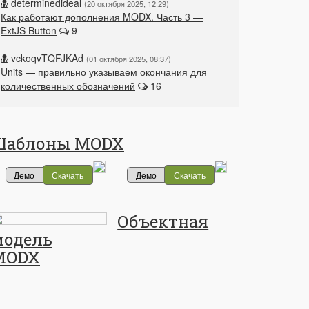
determinedideal
20 октября 2025, 12:29
Как работают дополнения MODX. Часть 3 —
ExtJS Button
9
vckoqvTQFJKAd
01 октября 2025, 08:37
Units — правильно указываем окончания для
количественных обозначений
16
Шаблоны MODX
Демо
Скачать
Демо
Скачать
Объектная
модель
MODX