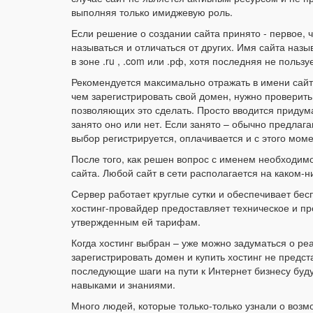
выполняя только имиджевую роль.
Если решение о создании сайта принято - первое, ч
называться и отличаться от других. Имя сайта наз
в зоне .ru , .com или .рф, хотя последняя не польз
Рекомендуется максимально отражать в имени сайта
чем зарегистрировать свой домен, нужно проверить 
позволяющих это сделать. Просто вводится придум
занято оно или нет. Если занято – обычно предлаг
выбор регистрируется, оплачивается и с этого мом
После того, как решен вопрос с именем необходим
сайта. Любой сайт в сети располагается на каком
Сервер работает круглые сутки и обеспечивает бе
хостинг-провайдер предоставляет техническое и п
утвержденным ей тарифам.
Когда хостинг выбран – уже можно задуматься о ре
зарегистрировать домен и купить хостинг не предст
последующие шаги на пути к Интернет бизнесу бу
навыками и знаниями.
Много людей, которые только-только узнали о возм