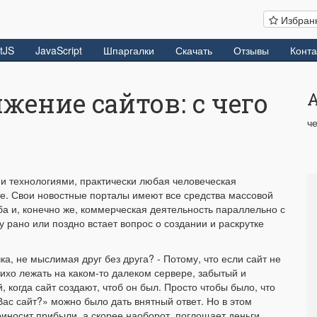
Избран
tJS
JavaScript
Шпаргалки
Скачать
Отзывы
Конта
жение сайтов: с чего
че
и технологиями, практически любая человеческая
те. Свои новостные порталы имеют все средства массовой
ба и, конечно же, коммерческая деятельность параллельно с
 рано или поздно встает вопрос о создании и раскрутке
ка, не мыслимая друг без друга? - Потому, что если сайт не
 тихо лежать на каком-то далеком сервере, забытый и
 когда сайт создают, чтоб он был. Просто чтобы было, что
 Вас сайт?» можно было дать внятный ответ. Но в этом
риносит прибыли, а скорее наоборот, поглощает деньги,