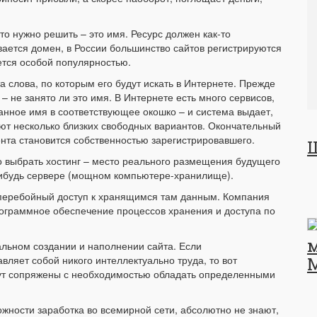
то нужно решить – это имя. Ресурс должен как-то
ывается домен, в России большинство сайтов регистрируются
уется особой популярностью.
 слова, по которым его будут искать в Интернете. Прежде
– не занято ли это имя. В Интернете есть много сервисов,
анное имя в соответствующее окошко – и система выдает,
ают несколько близких свободных вариантов. Окончательный
ента становится собственностью зарегистрировавшего.
о выбрать хостинг – место реального размещения будущего
-нибудь сервере (мощном компьютере-хранилище).
сперебойный доступ к хранящимся там данным. Компания
рограммное обеспечение процессов хранения и доступа по
альном создании и наполнении сайта. Если
авляет собой никого интеллектуально труда, то вот
дут сопряжены с необходимостью обладать определенными
ожности заработка во всемирной сети, абсолютно не знают,