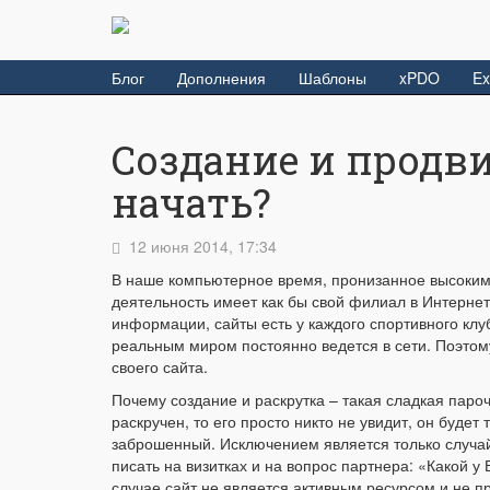
Блог
Дополнения
Шаблоны
xPDO
Ex
Создание и продви
начать?
12 июня 2014, 17:34
В наше компьютерное время, пронизанное высоким
деятельность имеет как бы свой филиал в Интерне
информации, сайты есть у каждого спортивного клу
реальным миром постоянно ведется в сети. Поэтому
своего сайта.
Почему создание и раскрутка – такая сладкая пароч
раскручен, то его просто никто не увидит, он будет
заброшенный. Исключением является только случай,
писать на визитках и на вопрос партнера: «Какой у
случае сайт не является активным ресурсом и не п