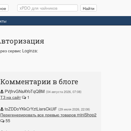
Поиск
ное
Найти
кты
Авторизация
рез сервис Loginza:
Комментарии в блоге
PVjfrvGNsAYoTqQBM
04 августа 2026, 07:08
ТЗ на сайт
1
toZDDoYKkCrYztLiarsCkUiF
29 июля 2026, 22:08
Перегенерировать все превью товаров miniShop2
55