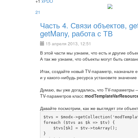
+1
xPDO
21
Часть 4. Связи объектов, ge
getMany, работа с ТВ
15 апреля 2013, 12:51
В этой части мы узнаем, что есть и другие объ
А так же узнаем, что объекты могут быть связан
Итак, создайте новый TV-параметр, назначьте 
и у какого-нибудь ресурса установите значение
Думаю, вы уже догадались, что TV-параметры —
TV-параметров класс
modTemplateVarResourc
Давайте посмотрим, как же выглядят эти объект
$tvs = $modx->getCollection('modTemplat
foreach ($tvs as $k => $tv) {

    $tvs[$k] = $tv->toArray();

}
