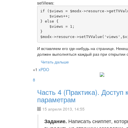
setViews:
if ($views = $modx->resource->getTVValu
    $views++;

} else {

    $views = 1;

}

$modx->resource->setTVValue('views',$v
И вставляем его где-нибудь на странице. Неке
должен выполняться каждый раз при открытии 
Читать дальше
+1
xPDO
8
Часть 4 (Практика). Доступ 
параметрам
15 апреля 2013, 14:55
Задание.
Написать сниппет, котор