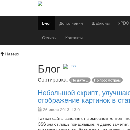
Блог
Дополнения
Шаблоны
xPDO
Отзывы
Контакты
Наверх
Блог
RSS
Сортировка:
По дате ↓
По просмотрам
Небольшой скрипт, улучша
отображение картинок в ста
26 июля 2013, 13:01
Так как сайты заполняют в основном контент-м
CSS знают лишь понаслышке, я давно заметил, 
выглядит некрасиво. Дело в том, что картинки