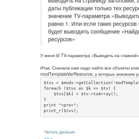
выводить на страницу заголовки, 
даты публикации только тех ресур
значение TV-параметра «Выводить
равно 1. Или если таких ресурсов
будет выводить сообщение «Найд
ресурсов»
У меня id TV-параметра «Выводить на главной»
Итак. Сначала нам надо найти все объекты кла
modTemplateVarResource, у которых значение 
$tvs = $modx->getCollection('modTempla
foreach ($tvs as $k => $tv) {

    $tvs[$k] = $tv->toArray();

}

print "<pre>";

print_r($tvs);
Читать дальше