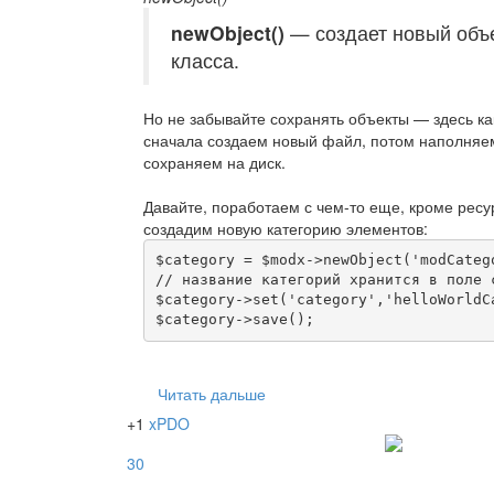
newObject()
— создает новый объе
класса.
Но не забывайте сохранять объекты — здесь к
сначала создаем новый файл, потом наполняе
сохраняем на диск.
Давайте, поработаем с чем-то еще, кроме ресу
создадим новую категорию элементов:
$category = $modx->newObject('modCatego
// название категорий хранится в поле c
$category->set('category','helloWorldCa
$category->save();
Читать дальше
+1
xPDO
30