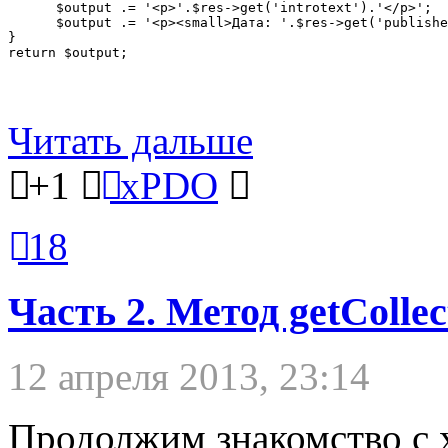
      $output .= '<p>'.$res->get('introtext').'</p>';

      $output .= '<p><small>Дата: '.$res->get('publishe
}

return $output;
Читать дальше
+1
xPDO
18
Часть 2. Метод getCollec
12 апреля 2013, 23:14
Продолжим знакомство с