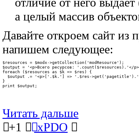
отличие от него выдает 
а целый массив объекто
Давайте откроем сайт из 
напишем следующее:
$resources = $modx->getCollection('modResource');

$output = '<p>Всего ресурсов: '.count($resources).'</p>
foreach ($resources as $k => $res) {

  $output .= '<p>['.$k.'] => '.$res->get('pagetitle').'
}

print $output;
Читать дальше
+1
xPDO