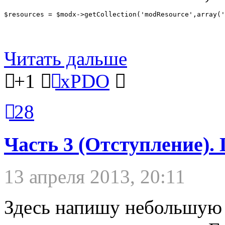
$resources = $modx->getCollection('modResource',array('
Читать дальше
+1
xPDO
28
Часть 3 (Отступление)
13 апреля 2013, 20:11
Здесь напишу небольшую п