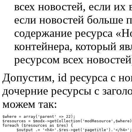
всех новостей, если их 
если новостей больше п
содержание ресурса «Но
контейнера, который яв
ресурсом всех новостей
Допустим, id ресурса с но
дочерние ресурсы с загол
можем так:
$where = array('parent' => 22);

$resources = $modx->getCollection('modResource',$where)
foreach ($resources as $res) {

      $output .= '<h4>'.$res->get('pagetitle').'</h4>';
