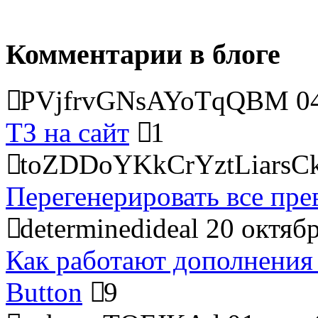
Комментарии в блоге
PVjfrvGNsAYoTqQBM
0
ТЗ на сайт
1
toZDDoYKkCrYztLiarsC
Перегенерировать все пре
determinedideal
20 октябр
Как работают дополнения
Button
9