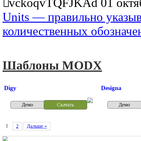
vckoqvTQFJKAd
01 октя
Units — правильно указы
количественных обозначе
Шаблоны MODX
Digy
Designa
Демо
Скачать
Демо
1
2
Дальше »