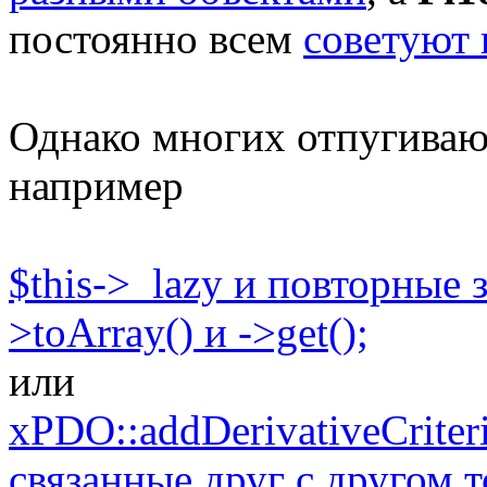
постоянно всем
советуют 
Однако многих отпугивают
например
$this->_lazy и повторные 
>toArray() и ->get();
или
xPDO::addDerivativeCriteri
связанные друг с другом 