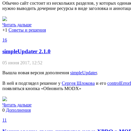
Обычно сайт состоит из нескольких разделов, у которых одина
нужно выводить дочерние ресурсы в виде заголовка и аннотац
Читать дальше
+1
Советы и решения
16
simpleUpdater 2.1.0
05 июня 2017, 12:52
Вышла новая версия дополнения
simpleUpdater
.
В ней я подглядел решение у
Сергея Шлокова
и его
controlErro
появляться кнопка «Обновить MODX»
Читать дальше
0
Дополнения
11