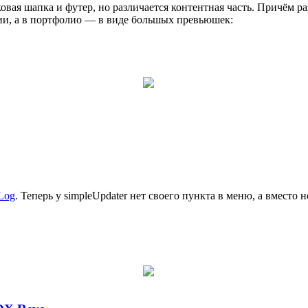
ковая шапка и футер, но различается контентная часть. Причём 
ии, а в портфолио — в виде большых превьюшек:
rLog
. Теперь у simpleUpdater нет своего пункта в меню, а вмест