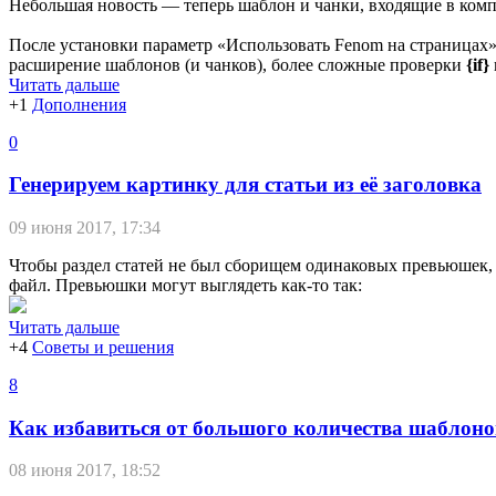
Небольшая новость — теперь шаблон и чанки, входящие в компл
После установки параметр «Использовать Fenom на страницах» 
расширение шаблонов (и чанков), более сложные проверки
{if}
Читать дальше
+1
Дополнения
0
Генерируем картинку для статьи из её заголовка
09 июня 2017, 17:34
Чтобы раздел статей не был сборищем одинаковых превьюшек, 
файл. Превьюшки могут выглядеть как-то так:
Читать дальше
+4
Советы и решения
8
Как избавиться от большого количества шаблон
08 июня 2017, 18:52