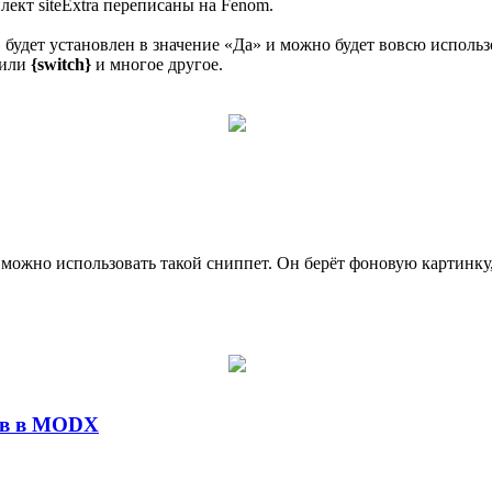
ект siteExtra переписаны на Fenom.
будет установлен в значение «Да» и можно будет вовсю использ
или
{switch}
и многое другое.
можно использовать такой сниппет. Он берёт фоновую картинку,
ов в MODX