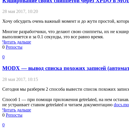
Кэширование своих сниппетов через XPDO в MO
28 мая 2017, 10:20
Хочу обсудить очень важный момент и до жути простой, котор
Многие разработчики, что делают свою сниппеты, их не кэширую
выполняется и за 0.1 секунды, это все равно время.
Читать дальше
0
Репосты
0
MODX — вывод списка похожих записей (автомат
28 мая 2017, 10:15
Сегодня мы разберем 2 способа вывести список похожих за
Способ 1 — при помощи приложения getrelated, на нем останавл
не устраивает ставим getrelated и читаем документацию
docs.mod
Читать дальше
0
Репосты
0