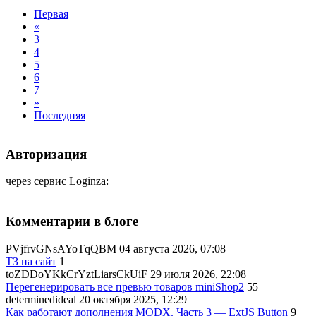
Первая
«
3
4
5
6
7
»
Последняя
Авторизация
через сервис Loginza:
Комментарии в блоге
PVjfrvGNsAYoTqQBM
04 августа 2026, 07:08
ТЗ на сайт
1
toZDDoYKkCrYztLiarsCkUiF
29 июля 2026, 22:08
Перегенерировать все превью товаров miniShop2
55
determinedideal
20 октября 2025, 12:29
Как работают дополнения MODX. Часть 3 — ExtJS Button
9