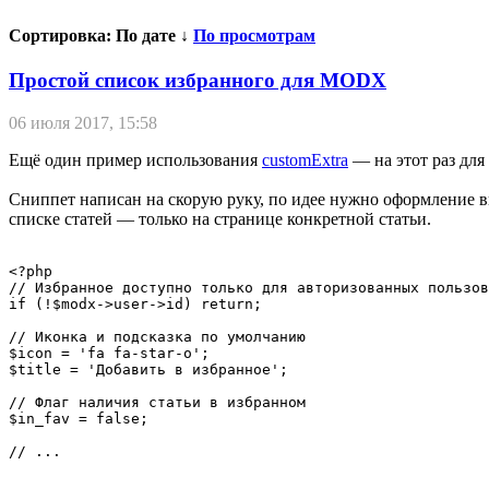
Сортировка:
По дате ↓
По просмотрам
Простой список избранного для MODX
06 июля 2017, 15:58
Ещё один пример использования
customExtra
— на этот раз для
Сниппет написан на скорую руку, по идее нужно оформление вы
списке статей — только на странице конкретной статьи.
<?php

// Избранное доступно только для авторизованных пользов
if (!$modx->user->id) return;

// Иконка и подсказка по умолчанию

$icon = 'fa fa-star-o';

$title = 'Добавить в избранное';

// Флаг наличия статьи в избранном

$in_fav = false;

// ...