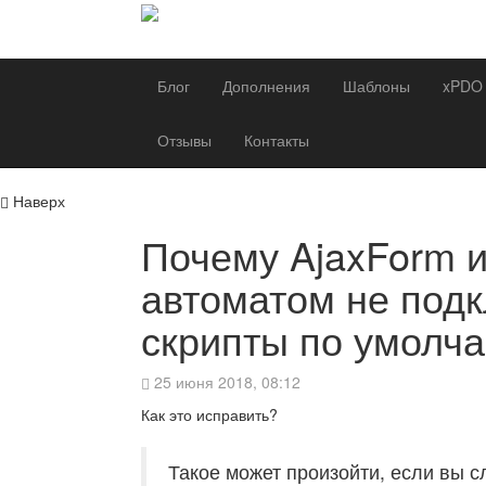
Блог
Дополнения
Шаблоны
xPDO
Отзывы
Контакты
Наверх
Почему AjaxForm и
автоматом не под
скрипты по умолч
25 июня 2018, 08:12
Как это исправить?
Такое может произойти, если вы с