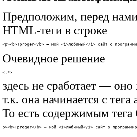
Предположим, перед нами 
HTML-теги в строке
<p><b>Tproger</b> — мой <i>любимый</i> сайт о программи
Очевидное решение
<.*>
здесь не сработает — оно
т.к. она начинается с тега
То есть содержимым тега 
p><b>Tproger</b> — мой <i>любимый</i> сайт о программир