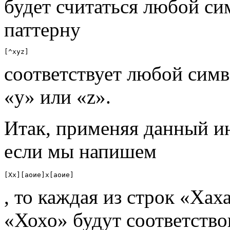
будет считаться любой си
паттерну
[^xyz]
соответствует любой симво
«y» или «z».
Итак, применяя данный и
если мы напишем
[Хх][аоие]х[аоие]
, то каждая из строк «Хах
«Хохо» будут соответство