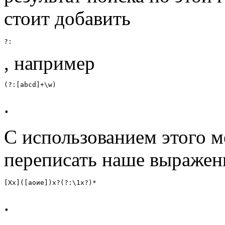
стоит добавить
?:
, например
(?:[abcd]+\w)
.
С использованием этого 
переписать наше выражен
[Хх]([аоие])х?(?:\1х?)*
.