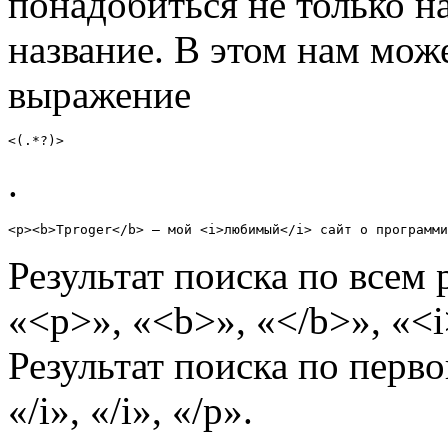
понадобиться не только на
название. В этом нам мож
выражение
<(.*?)>
.
<p><b>Tproger</b> — мой <i>любимый</i> сайт о программи
Результат поиска по всем
«<p>», «<b>», «</b>», «<i
Результат поиска по первой
«/i», «/i», «/p».