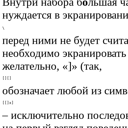
Внутри набора б
о
льшая ч
нуждается в экранировани
\
перед ними не будет счит
необходимо экранировать 
желательно, «]» (так,
[][]
обозначает любой из симво
[[]х]
– исключительно последов
на первый взгляд поведен