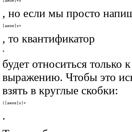
[аиое]+х
, но если мы просто напи
[аиое]х+
, то квантификатор
+
будет относиться только к
выражению. Чтобы это ис
взять в круглые скобки:
([аиое]х)+
.