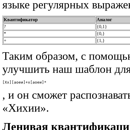
языке регулярных выраже
Квантификатор
Аналог
?
{0,1}
*
{0,}
+
{1,}
Таким образом, с помощ
улучшить наш шаблон дл
[Хх][аоеи]+х[аоеи]*
, и он сможет распознават
«Хихии».
Ленивая квантификаци