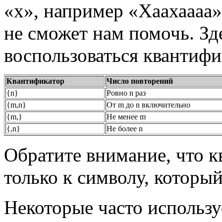
«х», например «Хаахаааа»
не сможет нам помочь. Зд
воспользоваться квантифи
Квантификатор
Число повторений
{n}
Ровно n раз
{m,n}
От m до n включительно
{m,}
Не менее m
{,n}
Не более n
Обратите внимание, что 
только к символу, который
Некоторые часто использ