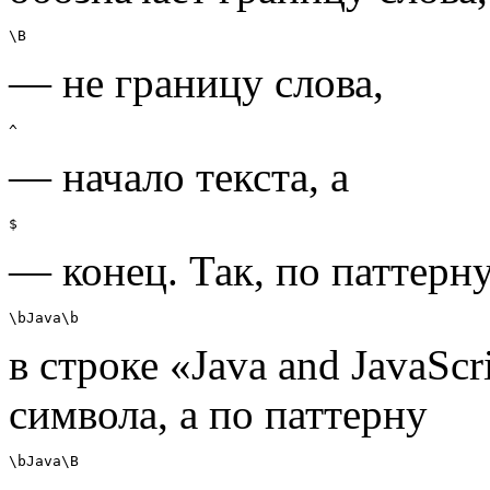
\B
— не границу слова,
^
— начало текста, а
$
— конец. Так, по паттерн
\bJava\b
в строке «Java and JavaSc
символа, а по паттерну
\bJava\B