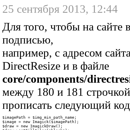
25 сентября 2013, 12:44
Для того, чтобы на сайте 
подписью,
например, с адресом сайт
DirectResize и в файле
core/components/directresi
между 180 и 181 строчко
прописать следующий код
$imagePath = $img_min_path_name;

$image = new Imagick($imagePath);

$draw = new ImagickDraw();
