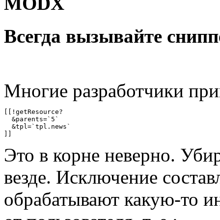
MODX
Всегда вызывайте снип
Многие разработчики при
[[!getResource?

  &parents=`5`

  &tpl=`tpl.news`

]]
Это в корне неверно. Уби
везде. Исключение состав
обрабатывают какую-то и