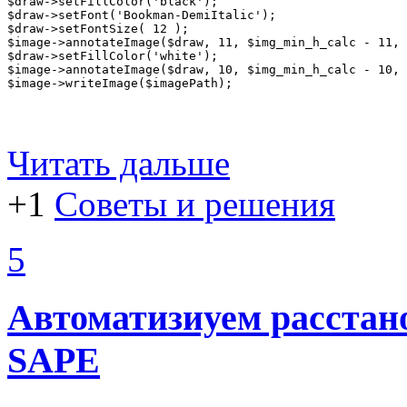
$draw->setFillColor('black');

$draw->setFont('Bookman-DemiItalic');

$draw->setFontSize( 12 );

$image->annotateImage($draw, 11, $img_min_h_calc - 11, 
$draw->setFillColor('white');

$image->annotateImage($draw, 10, $img_min_h_calc - 10, 
$image->writeImage($imagePath);
Читать дальше
+1
Советы и решения
5
Автоматизиуем расстано
SAPE