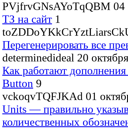
PVjfrvGNsAYoTqQBM
04 
ТЗ на сайт
1
toZDDoYKkCrYztLiarsCk
Перегенерировать все пре
determinedideal
20 октября
Как работают дополнения
Button
9
vckoqvTQFJKAd
01 октяб
Units — правильно указы
количественных обозначе