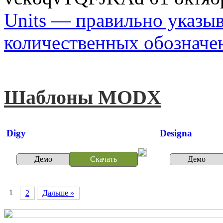
Units — правильно указы
количественных обозначе
Шаблоны MODX
Digy
Designa
Демо
Скачать
Демо
1
2
Дальше »