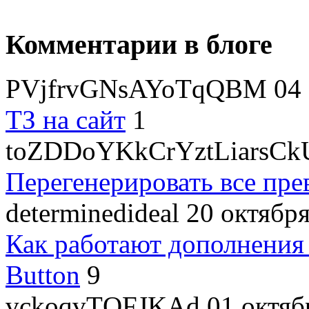
Комментарии в блоге
PVjfrvGNsAYoTqQBM
04 
ТЗ на сайт
1
toZDDoYKkCrYztLiarsCk
Перегенерировать все пре
determinedideal
20 октября
Как работают дополнения
Button
9
vckoqvTQFJKAd
01 октяб