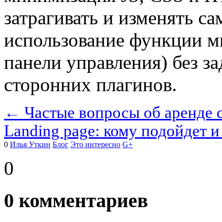
затрагивать и изменять са
использование функции м
панели управления) без з
сторонних плагинов.
← Частые вопросы об аренде с
Landing page: кому подойдет 
0
Илья Уткин
Блог
Это интересно
G+
0
0
комментариев