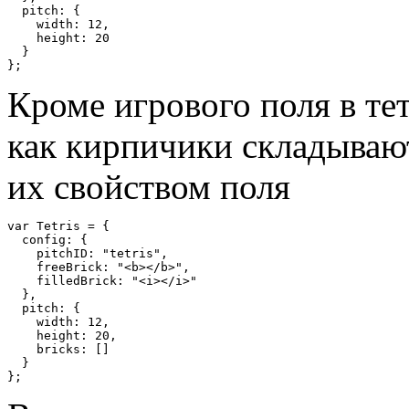
  pitch
:
{
    width
:
12
,
    height
:
20
}
};
Кроме игрового поля в те
как кирпичики складывают
их свойством поля
var
Tetris
=
{
  config
:
{
    pitchID
:
"tetris"
,
    freeBrick
:
"<b></b>"
,
    filledBrick
:
"<i></i>"
},
  pitch
:
{
    width
:
12
,
    height
:
20
,
    bricks
:
[]
}
};