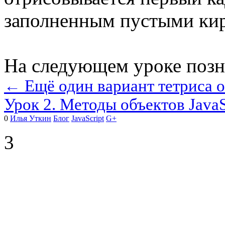
заполненным пустыми ки
На следующем уроке позн
← Ещё один вариант тетриса 
Урок 2. Методы объектов Java
0
Илья Уткин
Блог
JavaScript
G+
3