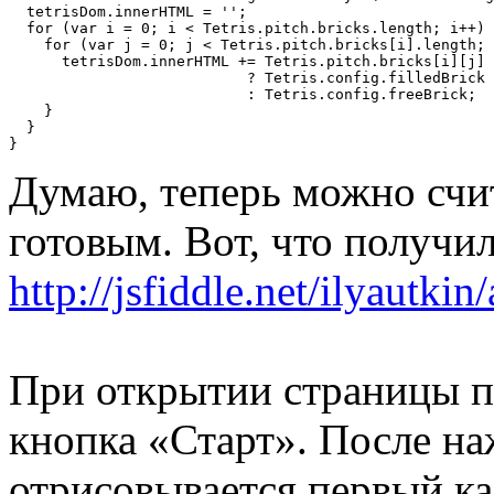
  tetrisDom
.
innerHTML 
=
''
;
for
(
var
 i 
=
0
;
 i 
<
Tetris
.
pitch
.
bricks
.
length
;
 i
++)
for
(
var
 j 
=
0
;
 j 
<
Tetris
.
pitch
.
bricks
[
i
].
length
;
 
      tetrisDom
.
innerHTML 
+=
Tetris
.
pitch
.
bricks
[
i
][
j
]
?
Tetris
.
config
.
filledBrick

:
Tetris
.
config
.
freeBrick
;
}
}
}
Думаю, теперь можно счит
готовым. Вот, что получил
http://jsfiddle.net/ilyautkin
При открытии страницы по
кнопка «Старт». После на
отрисовывается первый к