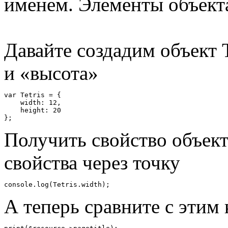
именем. Элементы объект
Давайте создадим объект 
и «высота»
var
Tetris
=
{
    width
:
12
,
    height
:
20
};
Получить свойство объект
свойства через точку
console
.
log
(
Tetris
.
width
);
А теперь сравните с этим 