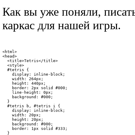
Как вы уже поняли, писат
каркас для нашей игры.
<html>
<head>
<title>
Tetris
</title>
<style>
#tetris {
    display
:
inline
-
block
;
    width
:
264px
;
    height
:
440px
;
    border
:
2px
 solid 
#000;
    line
-
height
:
0px
;
    background
:
#000;
}
#tetris b, #tetris i {
    display
:
inline
-
block
;
    width
:
20px
;
    height
:
20px
;
    background
:
#000;
    border
:
1px
 solid 
#333;
}