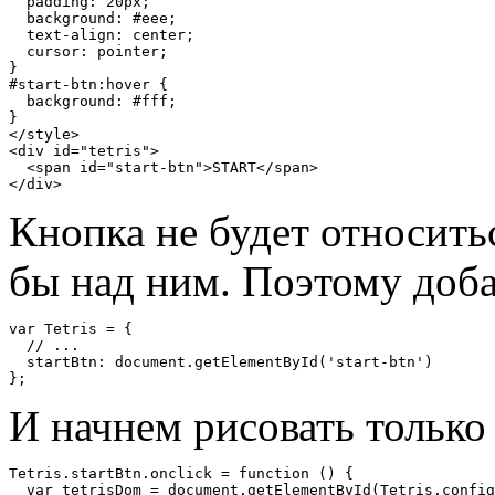
  padding
:
20px
;
  background
:
#eee;
  text
-
align
:
 center
;
  cursor
:
 pointer
;
}
#start-btn:hover {
  background
:
#fff;
}
</style>
<div
id
=
"tetris"
>
<span
id
=
"start-btn"
>
START
</span>
</div>
Кнопка не будет относить
бы над ним. Поэтому доба
var
Tetris
=
{
// ...
  startBtn
:
 document
.
getElementById
(
'start-btn'
)
};
И начнем рисовать только
Tetris
.
startBtn
.
onclick 
=
function
()
{
var
 tetrisDom 
=
 document
.
getElementById
(
Tetris
.
config