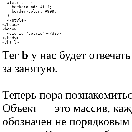
#tetris i {
    background
:
#fff;
    border
-
color
:
#999;
}
</style>
</head>
<body>
<div
id
=
"tetris"
></div>
</body>
</html>
Тег
b
у нас будет отвечать
за занятую.
Теперь пора познакомитьс
Объект — это массив, каж
обозначен не порядковым