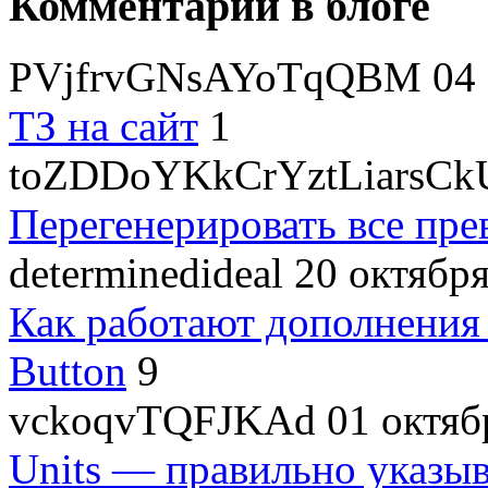
Комментарии в блоге
PVjfrvGNsAYoTqQBM
04 
ТЗ на сайт
1
toZDDoYKkCrYztLiarsCk
Перегенерировать все пре
determinedideal
20 октября
Как работают дополнения
Button
9
vckoqvTQFJKAd
01 октяб
Units — правильно указы