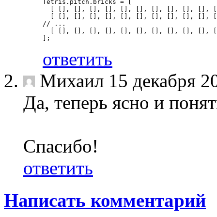
Tetris
.
pitch
.
bricks 
=
[
[
[],
[],
[],
[],
[],
[],
[],
[],
[],
[],
[
[
[],
[],
[],
[],
[],
[],
[],
[],
[],
[],
[
// ...
[
[],
[],
[],
[],
[],
[],
[],
[],
[],
[],
[
];
ответить
Михаил
15 декабря 2
Да, теперь ясно и понят
Спасибо!
ответить
Написать комментарий