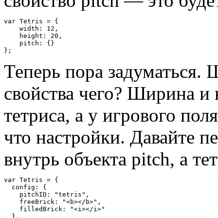
свойство pitch — это буде
var
Tetris
=
{
    width
:
12
,
    height
:
20
,
    pitch
:
{}
};
Теперь пора задуматься. 
свойства чего? Ширина и 
тетриса, а у игрового пол
что настройки. Давайте п
внутрь объекта pitch, а т
var
Tetris
=
{
  config
:
{
    pitchID
:
"tetris"
,
    freeBrick
:
"<b></b>"
,
    filledBrick
:
"<i></i>"
},