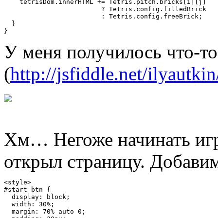
    tetrisDom
.
innerHTML 
+=
Tetris
.
pitch
.
bricks
[
i
][
j
]
?
Tetris
.
config
.
filledBrick

:
Tetris
.
config
.
freeBrick
;
}
}
У меня получилось что-то
(
http://jsfiddle.net/ilyautki
Хм… Негоже начинать игру
открыл страницу. Добавим
<style>
#start-btn {
  display
:
 block
;
  width
:
30
%;
  margin
:
70
%
auto
0
;