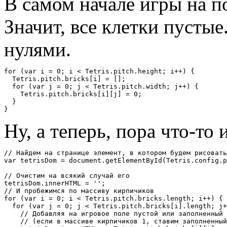
В самом начале игры на п
Значит, все клетки пустые
нулями.
for
(
var
 i 
=
0
;
 i 
<
Tetris
.
pitch
.
height
;
 i
++)
{
Tetris
.
pitch
.
bricks
[
i
]
=
[];
for
(
var
 j 
=
0
;
 j 
<
Tetris
.
pitch
.
width
;
 j
++)
{
Tetris
.
pitch
.
bricks
[
i
][
j
]
=
0
;
}
}
Ну, а теперь, пора что-то 
// Найдем на странице элемент, в котором будем рисовать
var
 tetrisDom 
=
 document
.
getElementById
(
Tetris
.
config
.
p
// Очистим на всякий случай его
tetrisDom
.
innerHTML 
=
''
;
// И пробежимся по массиву кирпичиков
for
(
var
 i 
=
0
;
 i 
<
Tetris
.
pitch
.
bricks
.
length
;
 i
++)
{
for
(
var
 j 
=
0
;
 j 
<
Tetris
.
pitch
.
bricks
[
i
].
length
;
 j
+
// Добавляя на игровое поле пустой или заполненный 
// (если в массиве кирпичиков 1, ставим заполненный