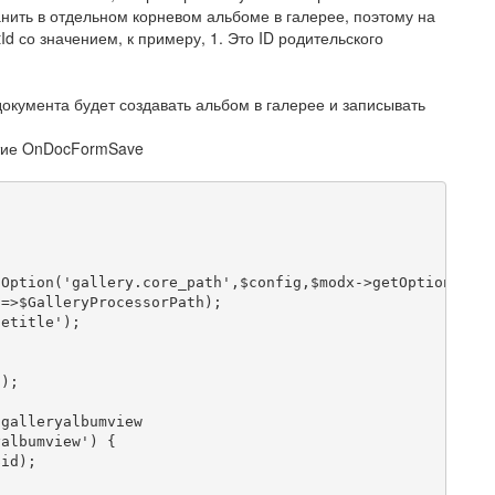
нить в отдельном корневом альбоме в галерее, поэтому на
d со значением, к примеру, 1. Это ID родительского
.
окумента будет создавать альбом в галерее и записывать
ытие OnDocFormSave
tOption
(
'gallery.core_path'
,
$config
,
$modx
->
getOption
(
'co
'
=>
$GalleryProcessorPath
);
getitle'
);
а
();
 galleryalbumview
yalbumview'
)
{
$id
);