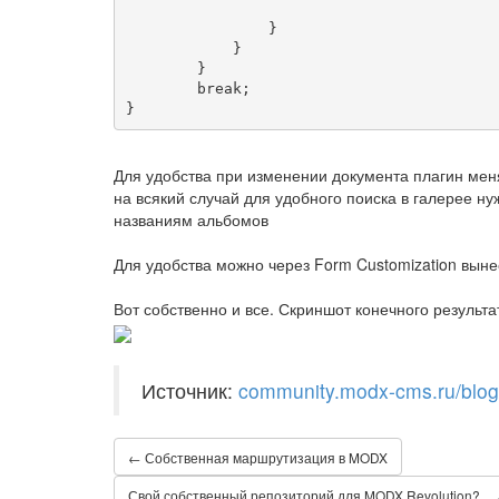
}
}
}
break
;
}
Для удобства при изменении документа плагин меня
на всякий случай для удобного поиска в галерее н
названиям альбомов
Для удобства можно через Form Customization выне
Вот собственно и все. Скриншот конечного результа
Источник:
community.modx-cms.ru/blog/
← Собственная маршрутизация в MODX
Свой собственный репозиторий для MODX Revolution? ...