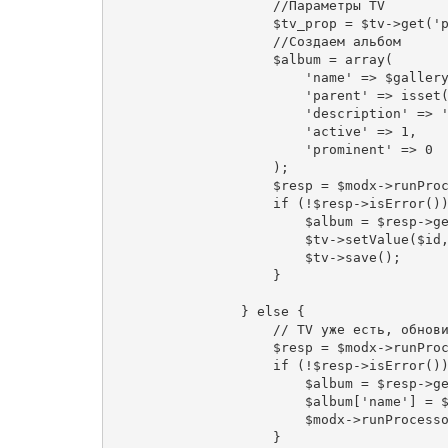
//Параметры TV
                    $tv_prop 
=
 $tv
->
get
(
'
//Создаем альбом
                    $album 
=
 array
(
'name'
=>
 $galler
'parent'
=>
 isset
'description'
=>
'active'
=>
1
,
'prominent'
=>
0
);
                    $resp 
=
 $modx
->
runPro
if
(!
$resp
->
isError
()
                        $album 
=
 $resp
->
g
                        $tv
->
setValue
(
$id
                        $tv
->
save
();
}
}
else
{
// TV уже есть, обнов
                    $resp 
=
 $modx
->
runPro
if
(!
$resp
->
isError
()
                        $album 
=
 $resp
->
g
                        $album
[
'name'
]
=
 
                        $modx
->
runProcess
}