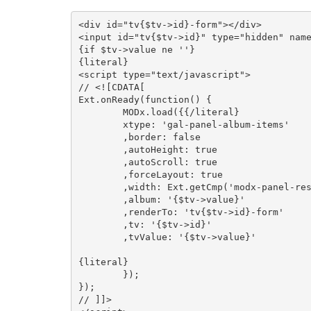
<div
id
=
"tv{$tv->
id}-form">
</div>
<input
id
=
"tv{$tv->
id}" type="hidden" name
{if $tv->value ne ''}

<script
type
=
"text/javascript"
>
// <![CDATA[
Ext
.
onReady
(
function
()
{
MODx
.
load
({{/
literal
}
        xtype
:
'gal-panel-album-items'
,
border
:
false
,
autoHeight
:
true
,
autoScroll
:
true
,
forceLayout
:
true
,
width
:
Ext
.
getCmp
(
'modx-panel-re
,
album
:
'{$tv->value}'
,
renderTo
:
'tv{$tv->id}-form'
,
tv
:
'{$tv->id}'
,
tvValue
:
'{$tv->value}'
{
literal
}
});
});
// ]]>