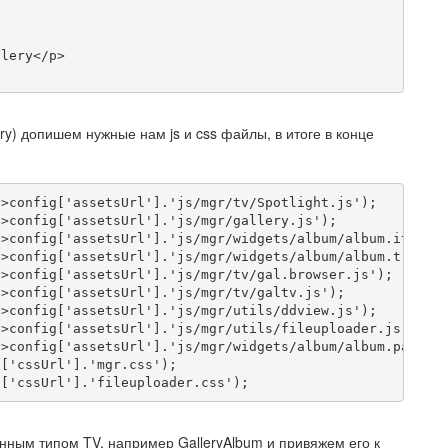
llery
</p>
ery) допишем нужные нам js и css файлы, в итоге в конце
->
config
[
'assetsUrl'
].
'js/mgr/tv/Spotlight.js'
);
->
config
[
'assetsUrl'
].
'js/mgr/gallery.js'
);
->
config
[
'assetsUrl'
].
'js/mgr/widgets/album/album.items.
->
config
[
'assetsUrl'
].
'js/mgr/widgets/album/album.tree.j
->
config
[
'assetsUrl'
].
'js/mgr/tv/gal.browser.js'
);
->
config
[
'assetsUrl'
].
'js/mgr/tv/galtv.js'
);
->
config
[
'assetsUrl'
].
'js/mgr/utils/ddview.js'
);
->
config
[
'assetsUrl'
].
'js/mgr/utils/fileuploader.js'
);
->
config
[
'assetsUrl'
].
'js/mgr/widgets/album/album.panel.
g
[
'cssUrl'
].
'mgr.css'
);
g
[
'cssUrl'
].
'fileuploader.css'
);
анным типом TV, например GalleryAlbum и привяжем его к