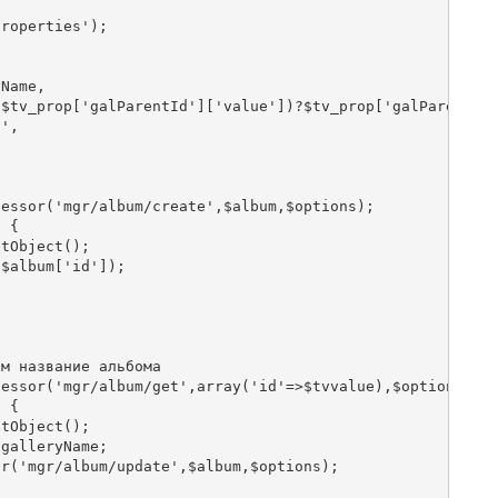
properties'
);
yName
,
(
$tv_prop
[
'galParentId'
][
'value'
])?
$tv_prop
[
'galParentId
''
,
cessor
(
'mgr/album/create'
,
$album
,
$options
);
)
{
etObject
();
,
$album
[
'id'
]);
им название альбома
cessor
(
'mgr/album/get'
,
array
(
'id'
=>
$tvvalue
),
$options
);
)
{
etObject
();
$galleryName
;
or
(
'mgr/album/update'
,
$album
,
$options
);