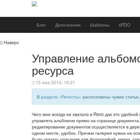
Блог
Дополнения
Шаблоны
xPDO
Наверх
Управление альбомо
ресурса
15 мая 2014, 16:21
В
разделе «Репосты»
расположены чужие статьи,
Чего мне всегда не хватало в Revo дак это удобной
управлять альбомом прямо на странице документа.
редактирование документов осуществляется в дерев
одном месте, удобно. Причем галерея нужна на осн
было указать описания для фотографий, метки, сор