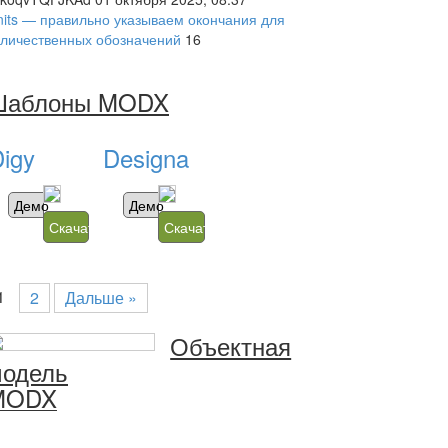
nits — правильно указываем окончания для
оличественных обозначений
16
Шаблоны MODX
igy
Designa
Демо
Демо
Скачать
Скачать
1
2
Дальше »
'
).
'components/gallery/'
).
'elements/tv/galleryalbumview.
Объектная
одель
MODX