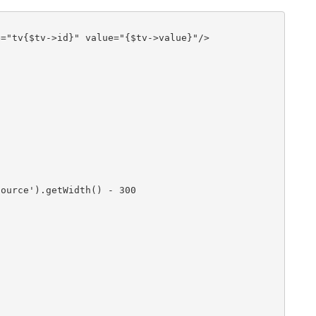
="tv{$tv->id}" value="{$tv->value}"/>

source'
).
getWidth
()
-
300