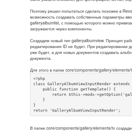
Поэтому решил попытаться сделать похожее в Revo, 
возможность создавать собственные параметры ввод
galleryalbumlist, с помощью которого можно привя
загружаются через компоненты.
Создадим новый тип galleryalbumview. Принцип рабо
редактирования ID не будет. При редактировании до
уже будет, а для новых документов создавать альб
документа.
Для этого в папке core/components/gallery/elements/
<?
class
GalleryAlbumViewInputRender
extends
public
function
 getTemplate
()
{
return
 $this
->
modx
->
getOption
(
'ga
}
}
return
'GalleryAlbumViewInputRender'
;
В папке core/components/gallery/elements/tv создади