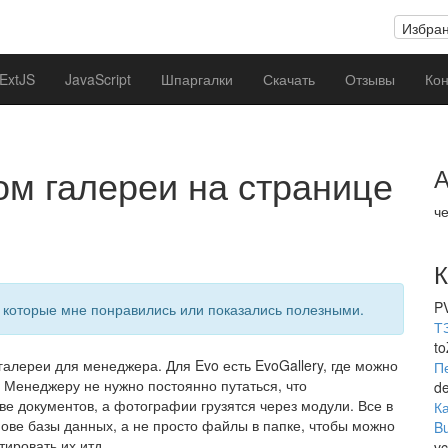
Избра
ExtJS
JavaScript
Шпаргалки
Скачать
Отзывы
Кон
м галереи на странице
А
че
К
P
 которые мне понравились или показались полезными.
ТЗ
t
 галереи для менеджера. Для Evo есть EvoGallery, где можно
П
 Менеджеру не нужно постоянно путаться, что
de
е документов, а фотографии грузятся через модули. Все в
К
ове базы данных, а не просто файлы в папке, чтобы можно
Bu
тировать их итд.
v