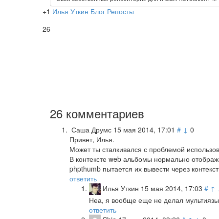
+1
Илья Уткин
Блог
Репосты
26
26
комментариев
Саша Друмс
15 мая 2014, 17:01
#
↓
0
Привет, Илья.
Может ты сталкивался с проблемой использов
В контексте web альбомы нормально отображаю
phpthumb пытается их вывести через контекст
ответить
Илья Уткин
15 мая 2014, 17:03
#
↑
Неа, я вообще еще не делал мультиязыч
ответить