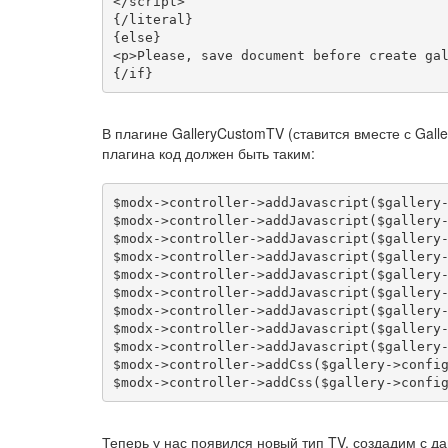
</script>
{/literal}

<p>
Please, save document before create ga
{/if}
В плагине GalleryCustomTV (ставится вместе с Gall
плагина код должен быть таким:
$modx
->
controller
->
addJavascript
(
$gallery
$modx
->
controller
->
addJavascript
(
$gallery
$modx
->
controller
->
addJavascript
(
$gallery
$modx
->
controller
->
addJavascript
(
$gallery
$modx
->
controller
->
addJavascript
(
$gallery
$modx
->
controller
->
addJavascript
(
$gallery
$modx
->
controller
->
addJavascript
(
$gallery
$modx
->
controller
->
addJavascript
(
$gallery
$modx
->
controller
->
addJavascript
(
$gallery
$modx
->
controller
->
addCss
(
$gallery
->
confi
$modx
->
controller
->
addCss
(
$gallery
->
confi
Теперь у нас появился новый тип TV, создадим с д