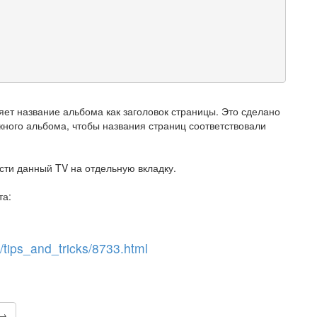
ет название альбома как заголовок страницы. Это сделано
ужного альбома, чтобы названия страниц соответствовали
сти данный TV на отдельную вкладку.
та:
tips_and_tricks/8733.html
 →