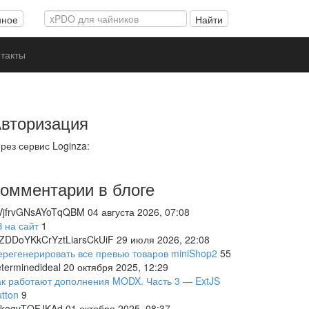
Поиск
нное
Найти
такты
вторизация
рез сервис Loginza:
омментарии в блоге
VjfrvGNsAYoTqQBM
04 августа 2026, 07:08
 на сайт
1
oZDDoYKkCrYztLiarsCkUiF
29 июля 2026, 22:08
ерегенерировать все превью товаров miniShop2
55
terminedideal
20 октября 2025, 12:29
ак работают дополнения MODX. Часть 3 — ExtJS
tton
9
ckoqvTQFJKAd
01 октября 2025, 08:37