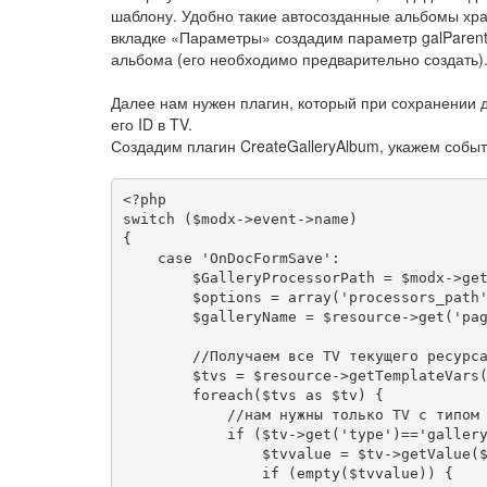
шаблону. Удобно такие автосозданные альбомы хра
вкладке «Параметры» создадим параметр galParentI
альбома (его необходимо предварительно создать)
Далее нам нужен плагин, который при сохранении д
его ID в TV.
Создадим плагин CreateGalleryAlbum, укажем соб
<?
switch
(
$modx
->
event
->
name
)
{
case
'OnDocFormSave'
:
        $GalleryProcessorPath 
=
 $modx
->
ge
        $options 
=
 array
(
'processors_path
        $galleryName 
=
 $resource
->
get
(
'pa
//Получаем все TV текущего ресурс
        $tvs 
=
 $resource
->
getTemplateVars
foreach
(
$tvs 
as
 $tv
)
{
//нам нужны только TV с типом
if
(
$tv
->
get
(
'type'
)==
'galler
                $tvvalue 
=
 $tv
->
getValue
(
if
(
empty
(
$tvvalue
))
{