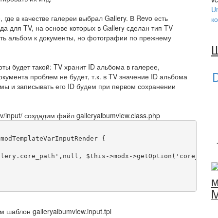
U
где в качестве галереи выбрал Gallery. В Revo есть
к
а для TV, на основе которых в Gallery сделан тип TV
зать альбом к документы, но фотографии по прежнему
ты будет такой: TV хранит ID альбома в галерее,
D
кумента проблем не будет, т.к. в TV значение ID альбома
омы и записывать его ID будем при первом сохранении
tv/input/ создадим файл galleryalbumview.class.php
 modTemplateVarInputRender 
{
llery.core_path'
,
null
,
 $this
->
modx
->
getOption
(
'core_path
м
м шаблон galleryalbumview.input.tpl