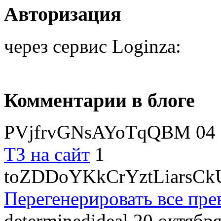
Авторизация
через сервис Loginza:
Комментарии в блоге
PVjfrvGNsAYoTqQBM
04 
ТЗ на сайт
1
toZDDoYKkCrYztLiarsCk
Перегенерировать все пре
determinedideal
20 октября