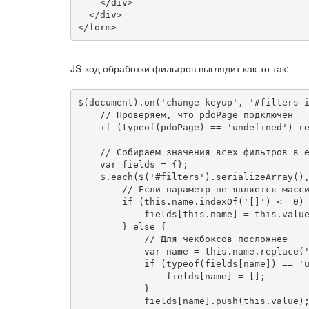
    </div>

  </div>

</form>
JS-код обработки фильтров выглядит как-то так:
$(document).on('change keyup', '#filters i
    // Проверяем, что pdoPage подключён

    if (typeof(pdoPage) == 'undefined') re
    // Собираем значения всех фильтров в е
    var fields = {};

    $.each($('#filters').serializeArray(),
        // Если параметр не является масси
        if (this.name.indexOf('[]') <= 0) 
            fields[this.name] = this.value
        } else {

            // Для чекбоксов посложнее

            var name = this.name.replace('
            if (typeof(fields[name]) == 'u
                fields[name] = [];

            }

            fields[name].push(this.value);