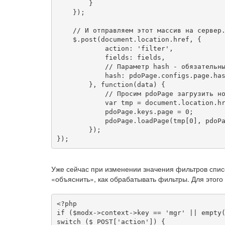
        }

    });

    // И отправляем этот массив на сервер.
    $.post(document.location.href, {

            action: 'filter',

            fields: fields,

            // Параметр hash - обязательны
            hash: pdoPage.configs.page.has
        }, function(data) {

            // Просим pdoPage загрузить но
            var tmp = document.location.hr
            pdoPage.keys.page = 0;

            pdoPage.loadPage(tmp[0], pdoPa
        });

});
Уже сейчас при изменении значения фильтров списо
«объяснить», как обрабатывать фильтры. Для этого
<?php

if ($modx->context->key == 'mgr' || empty(
switch ($_POST['action']) {
