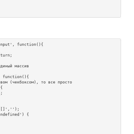
nput', function(){

turn;

диный массив

 function(){

вом (чекбоксом), то все просто

{

;

[]','');

ndefined') {


