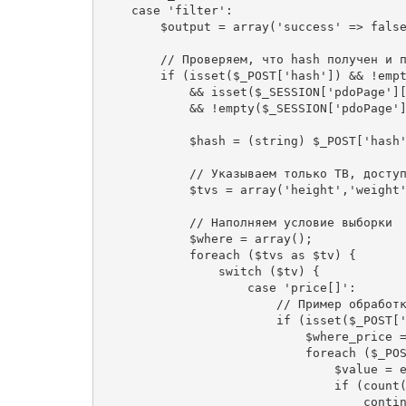
    case 'filter':

        $output = array('success' => false
        // Проверяем, что hash получен и п
        if (isset($_POST['hash']) && !empt
            && isset($_SESSION['pdoPage'][
            && !empty($_SESSION['pdoPage']
            $hash = (string) $_POST['hash'
            // Указываем только ТВ, доступ
            $tvs = array('height','weight'
            // Наполняем условие выборки

            $where = array();

            foreach ($tvs as $tv) {

                switch ($tv) {

                    case 'price[]':

                        // Пример обработк
                        if (isset($_POST['
                            $where_price =
                            foreach ($_POS
                                $value = e
                                if (count(
                                    contin