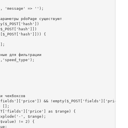
, 'message' => '');

араметры pdoPage существуют

y($_POST['hash'])

$_POST['hash']])

[$_POST['hash']])) {

];

ные для фильтрации

,'speed_type');

и чекбоксов

fields']['price']) && !empty($_POST['fields']['price']))
 [];

T['fields']['price'] as $range) {

xplode('-', $range);

$value) != 2) {

ue;
