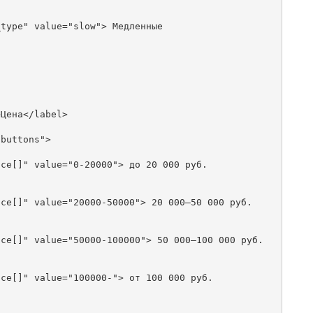
type" value="slow"> Медленные

Цена</label>

buttons">

ce[]" value="0-20000"> до 20 000 руб.

ce[]" value="20000-50000"> 20 000—50 000 руб.

ce[]" value="50000-100000"> 50 000—100 000 руб.

ce[]" value="100000-"> от 100 000 руб.
