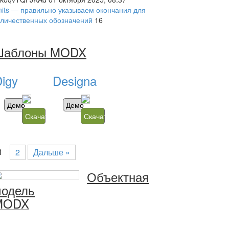
nits — правильно указываем окончания для
оличественных обозначений
16
Шаблоны MODX
igy
Designa
Демо
Демо
Скачать
Скачать
1
2
Дальше »
Объектная
одель
MODX