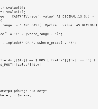
t) $value[0];

t) $value[1];

ge = 'CAST(`TVprice`.`value` AS DECIMAL(13,3)) >= ' . $m
{

_range .= ' AND CAST(`TVprice`.`value` AS DECIMAL(13,3))
ce[] = '(' . $where_range . ')';

 . implode(' OR ', $where_price) . ')';

fields'][$tv]) && $_POST['fields'][$tv] !== '') {

$_POST['fields'][$tv];

аметры pdoPage "на лету"

here'] = $where;
