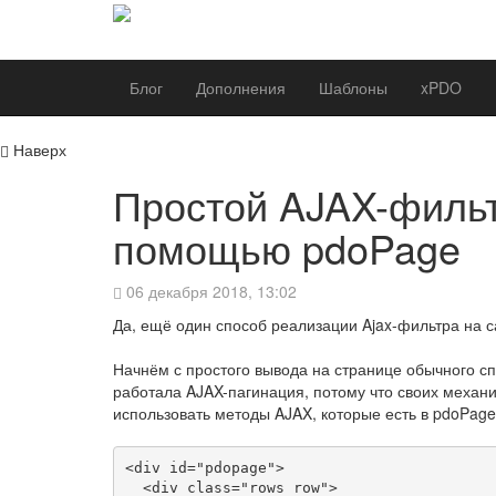
Блог
Дополнения
Шаблоны
xPDO
Наверх
Простой AJAX-филь
помощью pdoPage
06 декабря 2018, 13:02
Да, ещё один способ реализации Ajax-фильтра на с
Начнём с простого вывода на странице обычного с
работала AJAX-пагинация, потому что своих механи
использовать методы AJAX, которые есть в pdoPage
<div id="pdopage">

  <div class="rows row">
