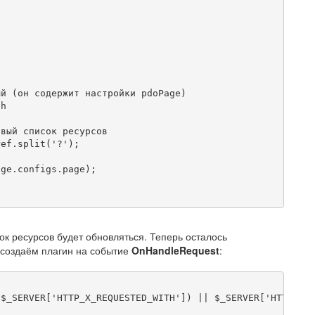


й (он содержит настройки pdoPage)

h

вый список ресурсов

ef.split('?');

ge.configs.page);

к ресурсов будет обновляться. Теперь осталось
 создаём плагин на событие
OnHandleRequest
:
$_SERVER['HTTP_X_REQUESTED_WITH']) || $_SERVER['HTTP_X_R