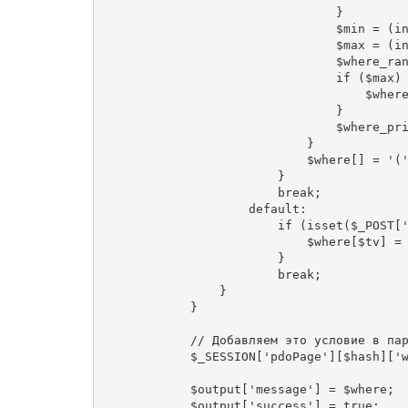
                                }

                                $min = (in
                                $max = (in
                                $where_ran
                                if ($max) 
                                    $where
                                }

                                $where_pri
                            }

                            $where[] = '('
                        }

                        break;

                    default:

                        if (isset($_POST['
                            $where[$tv] = 
                        }

                        break;

                }

            }

            // Добавляем это условие в пар
            $_SESSION['pdoPage'][$hash]['w
            $output['message'] = $where;

            $output['success'] = true;
