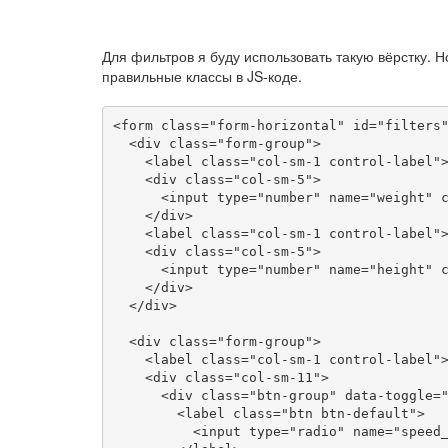
Для фильтров я буду использовать такую вёрстку. Н
правильные классы в JS-коде.
<form class="form-horizontal" id="filters"
  <div class="form-group">

    <label class="col-sm-1 control-label">
    <div class="col-sm-5">

      <input type="number" name="weight" c
    </div>

    <label class="col-sm-1 control-label">
    <div class="col-sm-5">

      <input type="number" name="height" c
    </div>

  </div>

  <div class="form-group">

    <label class="col-sm-1 control-label">
    <div class="col-sm-11">

      <div class="btn-group" data-toggle="
        <label class="btn btn-default">

          <input type="radio" name="speed_