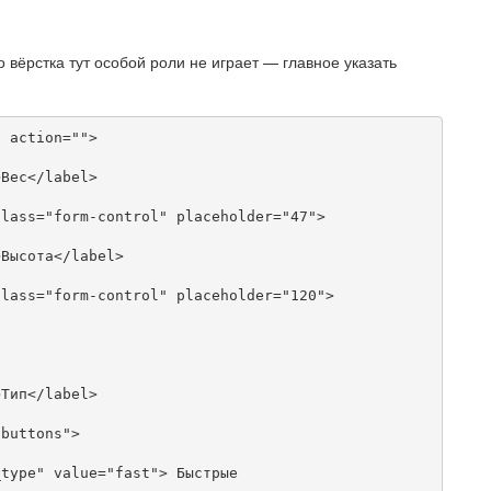
о вёрстка тут особой роли не играет — главное указать
 action="">

Вес</label>

lass="form-control" placeholder="47">

Высота</label>

lass="form-control" placeholder="120">

Тип</label>

buttons">

type" value="fast"> Быстрые
