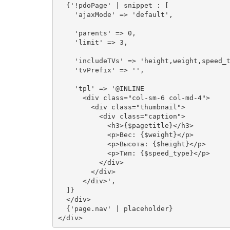
  {'!pdoPage' | snippet : [

    'ajaxMode' => 'default',

    'parents' => 0,

    'limit' => 3,

    'includeTVs' => 'height,weight,speed_t
    'tvPrefix' => '',

    'tpl' => '@INLINE 

      <div class="col-sm-6 col-md-4">

        <div class="thumbnail">

          <div class="caption">

            <h3>{$pagetitle}</h3>

            <p>Вес: {$weight}</p>

            <p>Высота: {$height}</p>

            <p>Тип: {$speed_type}</p>

          </div>

        </div>

      </div>',

  ]}

  </div>

  {'page.nav' | placeholder}

</div>