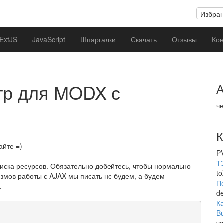
Избра
ExtJS
JavaScript
Шпаргалки
Скачать
Отзывы
Кон
тр для MODX с
А
че
К
айте =)
P
ТЗ
писка ресурсов. Обязательно добейтесь, чтобы нормально
t
змов работы с AJAX мы писать не будем, а будем
П
.
de
К
Bu
v