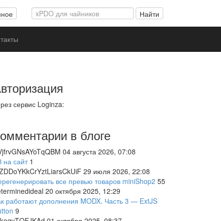
Поиск
нное
Найти
такты
вторизация
рез сервис Loginza:
омментарии в блоге
VjfrvGNsAYoTqQBM
04 августа 2026, 07:08
 на сайт
1
oZDDoYKkCrYztLiarsCkUiF
29 июля 2026, 22:08
ерегенерировать все превью товаров miniShop2
55
terminedideal
20 октября 2025, 12:29
ак работают дополнения MODX. Часть 3 — ExtJS
tton
9
ckoqvTQFJKAd
01 октября 2025, 08:37