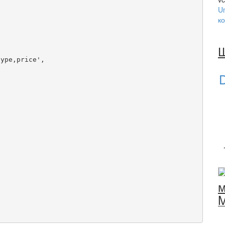
U
к
ype,price',

D
м