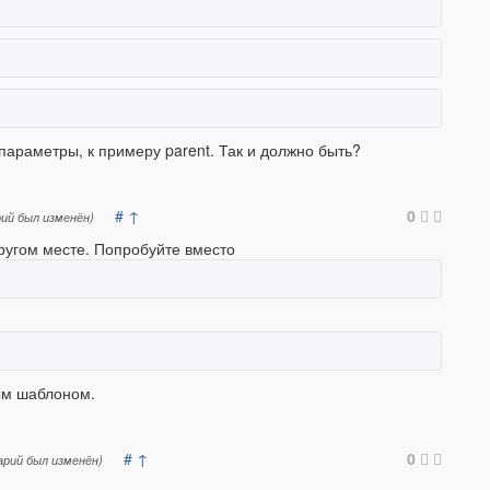
 параметры, к примеру parent. Так и должно быть?
#
↑
0
ий был изменён)
другом месте. Попробуйте вместо
тым шаблоном.
#
↑
0
рий был изменён)