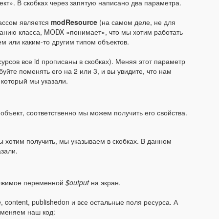
кт». В скобках через запятую написано два параметра.
лассом является
modResource
(на самом деле, не для
азанию класса, MODX «понимает», что мы хотим работать
ем или каким-то другим типом объектов.
сурсов все id прописаны в скобках). Меняя этот параметр
йте поменять его на 2 или 3, и вы увидите, что нам
, который мы указали.
 объект, соответственно мы можем получить его свойства.
 хотим получить, мы указываем в скобках. В данном
азали.
ержимое переменной
$output
на экран.
e, content, publishedon и все остальные поля ресурса. А
о меняем наш код: