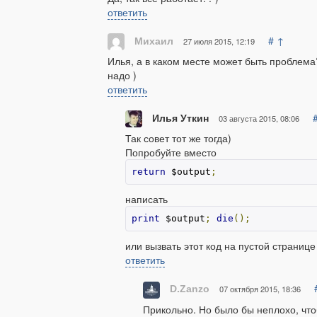
ответить
#
↑
Михаил
27 июля 2015, 12:19
Илья, а в каком месте может быть проблема
надо )
ответить
Илья Уткин
03 августа 2015, 08:06
Так совет тот же тогда)
Попробуйте вместо
return
 $output
;
написать
print
 $output
;
die
();
или вызвать этот код на пустой страниц
ответить
D.Zanzo
07 октября 2015, 18:36
Прикольно. Но было бы неплохо, что