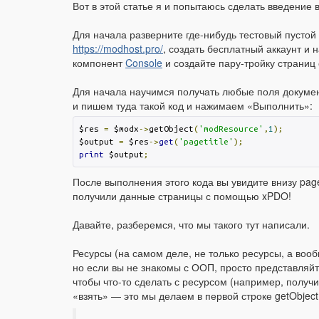
Вот в этой статье я и попытаюсь сделать введение в 
Для начала разверните где-нибудь тестовый пустой 
https://modhost.pro/
, создать бесплатный аккаунт и 
компонент
Console
и создайте пару-тройку страниц
Для начала научимся получать любые поля докумен
и пишем туда такой код и нажимаем «Выполнить»:
$res 
=
 $modx
->
getObject
(
'modResource'
,
1
);
$output 
=
 $res
->
get
(
'pagetitle'
);
print
 $output
;
После выполнения этого кода вы увидите внизу page
получили данные страницы с помощью xPDO!
Давайте, разберемся, что мы такого тут написали.
Ресурсы (на самом деле, не только ресурсы, а во
но если вы не знакомы с ООП, просто представляйт
чтобы что-то сделать с ресурсом (например, получи
«взять» — это мы делаем в первой строке getObject