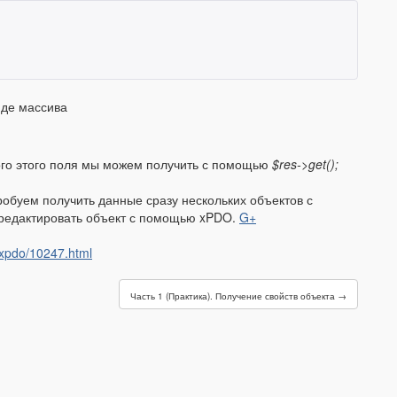
иде массива
дого этого поля мы можем получить с помощью
$res->get();
робуем получить данные сразу нескольких объектов с
отредактировать объект с помощью xPDO.
G+
xpdo/10247.html
Часть 1 (Практика). Получение свойств объекта →