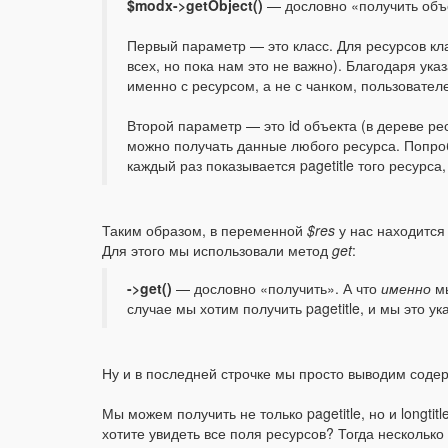
$modx->getObject()
— дословно «получить объе
Первый параметр — это класс. Для ресурсов к
всех, но пока нам это не важно). Благодаря ук
именно с ресурсом, а не с чанком, пользовател
Второй параметр — это id объекта (в дереве ре
можно получать данные любого ресурса. Попробу
каждый раз показывается pagetitle того ресурса
Таким образом, в переменной
$res
у нас находится
Для этого мы использовали метод
get
:
->get()
— дословно «получить». А что
именно
мы
случае мы хотим получить pagetitle, и мы это ук
Ну и в последней строчке мы просто выводим сод
Мы можем получить не только pagetitle, но и longtitl
хотите увидеть все поля ресурсов? Тогда нескольк