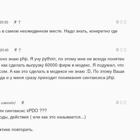
#
↑
0
20:35
 в самом неожидвнном месте. Надо знать, конкретно где
#
↑
0
 20:40
хо знаю php. Я учу python, по этому мне не всегда понятен
 как сделать выгрузку 60000 фирм в модекс. Я подумал, что
ом. А как это сделать в модексе не знаю :D, По этому Ваши
 да и у меня сразу приходит понимания синтаксиса php.
#
0
 изменён)
йти синтаксис xPDO ???
ды, действия ( или как это называется...)
ктике повторить.