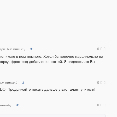
#
0
арий был изменён)
 понимаю в нем немного. Хотел бы конечно параллельно на
тарку, фронтенд добавление статей. Я надеюсь что Вы
#
0
ыл изменён)
DO. Продолжайте писать дальше у вас талант учителя!
#
0
изменён)