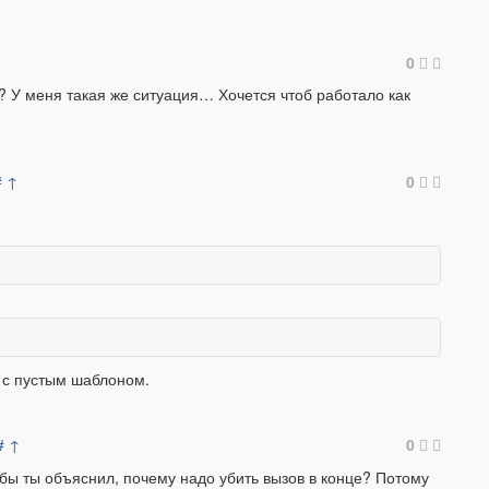
0
? У меня такая же ситуация… Хочется чтоб работало как
#
↑
0
е с пустым шаблоном.
#
↑
0
бы ты объяснил, почему надо убить вызов в конце? Потому