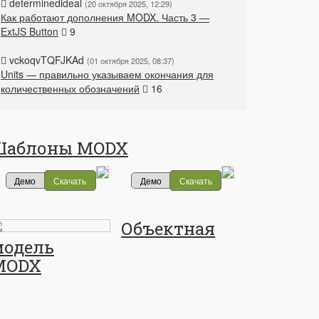
determinedideal
20 октября 2025, 12:29
Как работают дополнения MODX. Часть 3 —
ExtJS Button
9
vckoqvTQFJKAd
01 октября 2025, 08:37
Units — правильно указываем окончания для
количественных обозначений
16
Шаблоны MODX
Демо
Скачать
Демо
Скачать
Объектная
модель
MODX