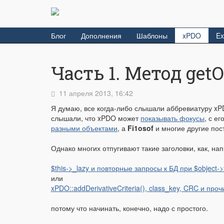
Блог
Дополнения
Шаблоны
xPDO
Ex
Часть 1. Метод getO
11 апреля 2013, 16:42
Я думаю, все когда-либо слышали аббревиатуру xPD
слышали, что xPDO может
показывать фокусы
, с е
разными объектами
, а
Fi1osof
и многие другие по
Однако многих отпугивают такие заголовки, как, на
$this->_lazy и повторные запросы к БД при $object->t
или
xPDO::addDerivativeCriteria(), class_key, CRC и про
потому что начинать, конечно, надо с простого.