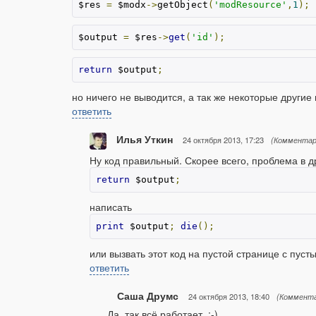
$res 
=
 $modx
->
getObject
(
'modResource'
,
1
);
$output 
=
 $res
->
get
(
'id'
);
return
 $output
;
но ничего не выводится, а так же некоторые другие
ответить
Илья Уткин
24 октября 2013, 17:23
(Комментар
Ну код правильный. Скорее всего, проблема в 
return
 $output
;
написать
print
 $output
;
die
();
или вызвать этот код на пустой странице с пус
ответить
Саша Друмс
24 октября 2013, 18:40
(Коммента
Да, так всё работает. :-)