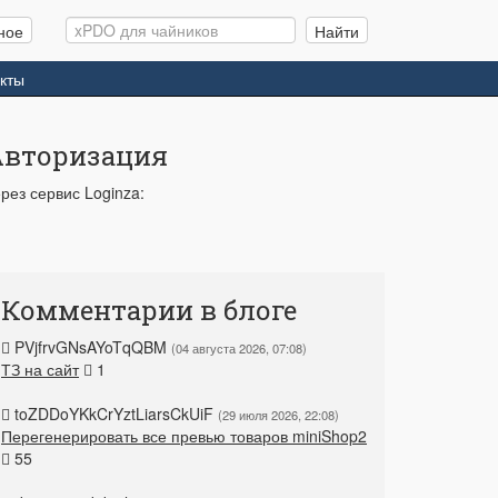
Поиск
ное
Найти
кты
Авторизация
рез сервис Loginza:
Комментарии в блоге
PVjfrvGNsAYoTqQBM
04 августа 2026, 07:08
ТЗ на сайт
1
toZDDoYKkCrYztLiarsCkUiF
29 июля 2026, 22:08
Перегенерировать все превью товаров miniShop2
55