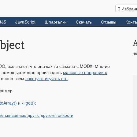
Избран
tJS
JavaScript
Шпаргалки
Скачать
Отзывы
Конта
bject
че
O, все знают, что она как-то связана с MODX. Многие
го помощью можно производить
массовые операции с
стоянно всем
советуют изучать его
.
пример
oArray() и ->get();
чие связанные друг с другом тонкости