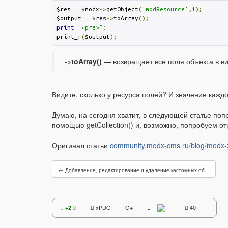
$res 
=
 $modx
->
getObject
(
'modResource'
,
1
);
$output 
=
 $res
->
toArray
();
print
"<pre>"
;
print_r
(
$output
);
->toArray()
— возвращает все поля объекта в в
Видите, сколько у ресурса полей? И значение каж
Думаю, на сегодня хватит, в следующей статье поп
помощью getCollection() и, возможно, попробуем 
Оригинал статьи
community.modx-cms.ru/blog/modx-
← Добавление, редактирование и удаление кастомных об...
xPDO
G+
40
+2